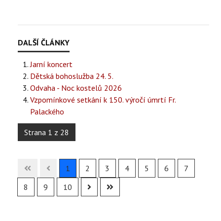
Jarní koncert
Dětská bohoslužba 24. 5.
Odvaha - Noc kostelů 2026
Vzpomínkové setkání k 150. výročí úmrtí Fr.
Palackého
Strana 1 z 28
1
2
3
4
5
6
7
8
9
10