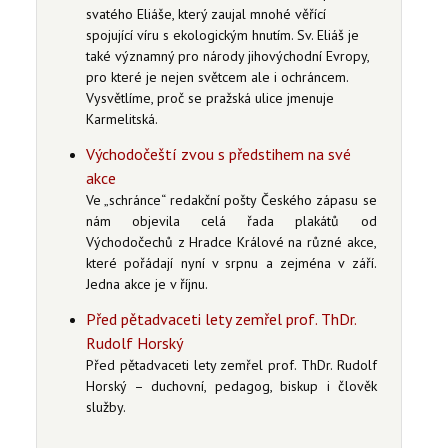
svatého Eliáše, který zaujal mnohé věřící
spojující víru s ekologickým hnutím. Sv. Eliáš je
také významný pro národy jihovýchodní Evropy,
pro které je nejen světcem ale i ochráncem.
Vysvětlíme, proč se pražská ulice jmenuje
Karmelitská.
Východočeští zvou s předstihem na své
akce
Ve „schránce“ redakční pošty Českého zápasu se
nám objevila celá řada plakátů od
Východočechů z Hradce Králové na různé akce,
které pořádají nyní v srpnu a zejména v září.
Jedna akce je v říjnu.
Před pětadvaceti lety zemřel prof. ThDr.
Rudolf Horský
Před pětadvaceti lety zemřel prof. ThDr. Rudolf
Horský – duchovní, pedagog, biskup i člověk
služby.