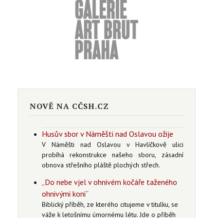
NOVĚ NA CČSH.CZ
Husův sbor v Náměšti nad Oslavou ožije
V Náměšti nad Oslavou v Havlíčkově ulici
probíhá rekonstrukce našeho sboru, zásadní
obnova střešního pláště plochých střech.
„Do nebe vjel v ohnivém kočáře taženého
ohnivými koni“
Biblický příběh, ze kterého citujeme v titulku, se
váže k letošnímu úmornému létu. Jde o příběh